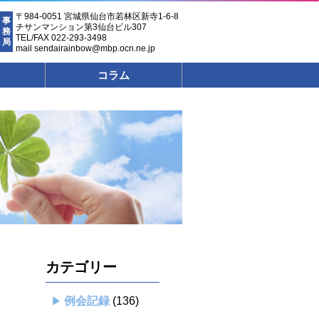
〒984-0051 宮城県仙台市若林区新寺1-6-8
事
チサンマンション第3仙台ビル307
務
TEL/FAX 022-293-3498
局
mail sendairainbow@mbp.ocn.ne.jp
コラム
カテゴリー
例会記録
(136)