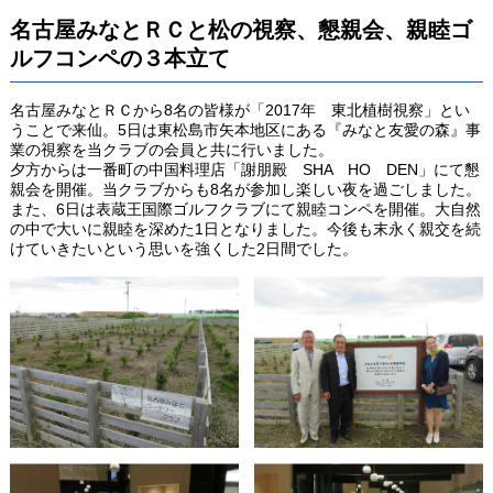
名古屋みなとＲＣと松の視察、懇親会、親睦ゴ
ルフコンペの３本立て
名古屋みなとＲＣから8名の皆様が「2017年 東北植樹視察」とい
うことで来仙。5日は東松島市矢本地区にある『みなと友愛の森』事
業の視察を当クラブの会員と共に行いました。
夕方からは一番町の中国料理店「謝朋殿 SHA HO DEN」にて懇
親会を開催。当クラブからも8名が参加し楽しい夜を過ごしました。
また、6日は表蔵王国際ゴルフクラブにて親睦コンペを開催。大自然
の中で大いに親睦を深めた1日となりました。今後も末永く親交を続
けていきたいという思いを強くした2日間でした。