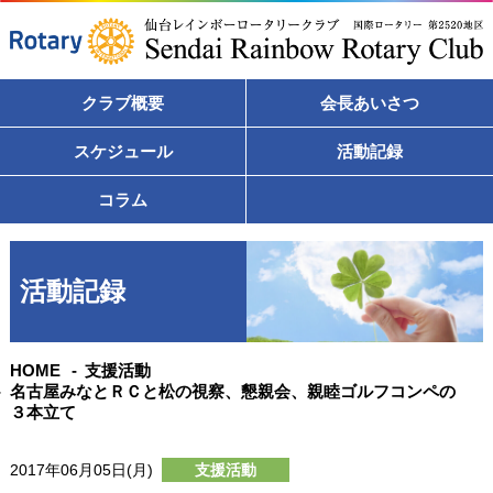
クラブ概要
会長あいさつ
スケジュール
活動記録
コラム
活動記録
HOME
支援活動
名古屋みなとＲＣと松の視察、懇親会、親睦ゴルフコンペの
３本立て
2017年06月05日(月)
支援活動