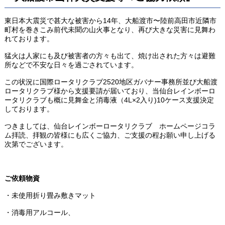
東日本大震災で甚大な被害から
14
年、大船渡市〜陸前高田市近隣市
町村を巻きこみ前代未聞の山火事となり、再び大きな災害に見舞わ
れております。
猛火は人家にも及び被害者の方々も出て、焼け出された方々は避難
所などで不安な日々を過ごされています。
この状況に国際ロータリクラブ
2520
地区ガバナー事務所並び大船渡
ロータリクラブ様から支援要請が届いており、当仙台レインボーロ
ータリクラブも概に見舞金と消毒液（
4L
×
2
入り
)10
ケース支援決定
しております。
つきましては、仙台レインボーロータリクラブ ホームページコラ
ム拝読、拝観の皆様にも広くご協力、ご支援の程お願い申し上げる
次第でございます。
ご依頼物資
・未使用折り畳み敷きマット
・消毒用アルコール、