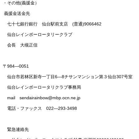
・その他(義援金）
義援金送金先
七十七銀行銀行 仙台駅前支店 (普通)9066462
仙台レインボーロータリークラブ
会長 大槻正信
〒
984
―
0051
仙台市若林区新寺一丁目
6
―
8
チサンマンション第３仙台
307
号室
仙台レインボーロータリクラブ事務局
mail sendairainbow@mbp.ocn.ne.jp
電話・ファックス
022
―293-3498
緊急連絡先