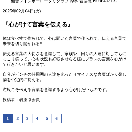
仙台レインボーロータリクラブ 幹事 岩淵徹
09036403132
2025年02月04日(火)
『心がけて言葉を伝える』
体は食べ物で作られて、心は聞いた言葉で作られて、伝える言葉で
未来を切り開かれる
‼️
伝える言葉の大切さを意識して、家族や、回りの人達に対してもに
っこり笑って、心も状況も好転させらる様にプラスの言葉を心がけ
て行きたいと思います。
自分がピンチの時周囲の人達を叱ったりマイナスな言葉ばかり発し
物を否定的に捉える。
逆境こそ伝える言葉を意識するよう心がけたいものです。
投稿者：岩淵徹会員
1
2
3
4
5
6