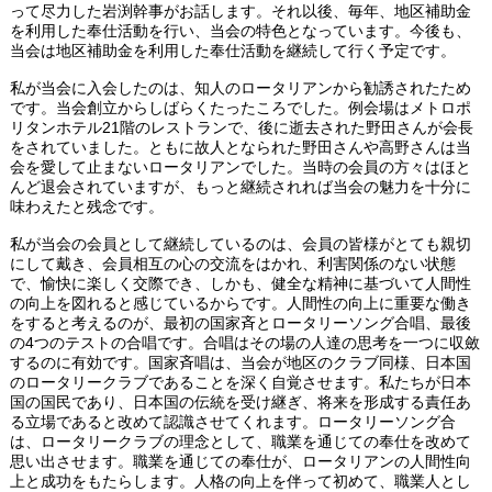
って尽力した岩渕幹事がお話します。それ以後、毎年、地区補助金
を利用した奉仕活動を行い、当会の特色となっています。今後も、
当会は地区補助金を利用した奉仕活動を継続して行く予定です。
私が当会に入会したのは、知人のロータリアンから勧誘されたため
です。当会創立からしばらくたったころでした。例会場はメトロポ
リタンホテル21階のレストランで、後に逝去された野田さんが会長
をされていました。ともに故人となられた野田さんや高野さんは当
会を愛して止まないロータリアンでした。当時の会員の方々はほと
んど退会されていますが、もっと継続されれば当会の魅力を十分に
味わえたと残念です。
私が当会の会員として継続しているのは、会員の皆様がとても親切
にして戴き、会員相互の心の交流をはかれ、利害関係のない状態
で、愉快に楽しく交際でき、しかも、健全な精神に基づいて人間性
の向上を図れると感じているからです。人間性の向上に重要な働き
をすると考えるのが、最初の国家斉とロータリーソング合唱、最後
の4つのテストの合唱です。合唱はその場の人達の思考を一つに収斂
するのに有効です。国家斉唱は、当会が地区のクラブ同様、日本国
のロータリークラブであることを深く自覚させます。私たちが日本
国の国民であり、日本国の伝統を受け継ぎ、将来を形成する責任あ
る立場であると改めて認識させてくれます。ロータリーソング合
は、ロータリークラブの理念として、職業を通じての奉仕を改めて
思い出させます。職業を通じての奉仕が、ロータリアンの人間性向
上と成功をもたらします。人格の向上を伴って初めて、職業人とし