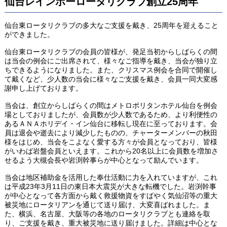
仙台レインボーロータリクラブ創立25周年
仙台東ロータリクラブの多大なご支援を戴き、25周年を迎えること
ができました。
仙台東ロータリクラブの会員の皆様が、発足当初からしばらくの間
は当会の例会にご出席されて、様々なご指導を戴き、当会が独り立
ちできるようになりました。また、クリスマス例会を合同で開催し
て戴くなど、少人数の当会に様々なご支援を戴き、会員一同大変感
謝申し上げております。
当会は、創立からしばらくの間はメトロポリタンホテル仙台を例会
場としておりましたが、会員数が少人数であるため、より利便性の
あるＡＮＡホリデイ・イン仙台に移転し現在に至っております。会
員は退会や逝去により減少したものの、チャーターメンバーの秋田
様をはじめ、当会をこよなく愛する方々が会員となっており、皆様
がいわば岩盤会員といえます。これから20名以上に会員数を増加さ
せるよう大槻会長や岩渕幹事らが中心となって励んでいます。
当会は地区補助金を活用した奉仕活動に力を入れていますが、これ
は平成23年3月11日の東日本大震災が大きな転機でした。岩渕幹事
が中心となって各方面から戴く救援物資をすばやく気仙沼等の重大
被災地にロータリアンを通じて送り届け、大変喜ばれました。ま
た、横浜、名古屋、大阪等の各地のロータリクラブとも連絡を取
り、ご支援を戴き、重大被災地に送り届けました。詳細は中心とな