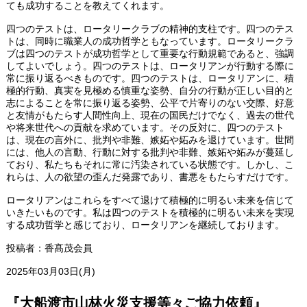
ても成功することを教えてくれます。
四つのテストは、ロータリークラブの精神的支柱です。四つのテス
トは、同時に職業人の成功哲学ともなっています。ロータリークラ
ブは四つのテストが成功哲学として重要な行動規範であると、強調
してよいでしょう。四つのテストは、ロータリアンが行動する際に
常に振り返るべきものです。四つのテストは、ロータリアンに、積
極的行動、真実を見極める慎重な姿勢、自分の行動が正しい目的と
志によることを常に振り返る姿勢、公平で片寄りのない交際、好意
と友情がもたらす人間性向上、現在の国民だけでなく、過去の世代
や将来世代への貢献を求めています。その反対に、四つのテスト
は、現在の言外に、批判や非難、嫉妬や妬みを退けています。世間
には、他人の言動、行動に対する批判や非難、嫉妬や妬みが蔓延し
ており、私たちもそれに常に汚染されている状態です。しかし、こ
れらは、人の欲望の歪んだ発露であり、書悪をもたらすだけです。
ロータリアンはこれらをすべて退けて積極的に明るい未来を信じて
いきたいものです。私は四つのテストを積極的に明るい未来を実現
する成功哲学と感じており、ロータリアンを継続しております。
投稿者：香髙茂会員
2025年03月03日(月)
『大船渡市山林火災支援等々ご協力依頼』