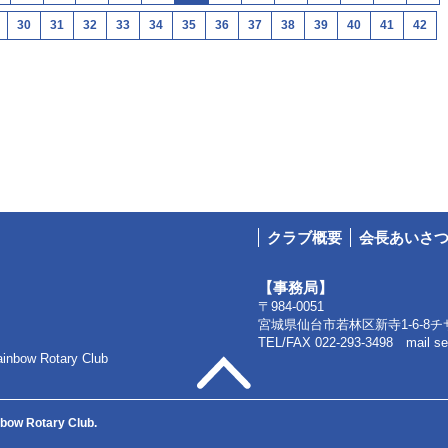
30
31
32
33
34
35
36
37
38
39
40
41
42
クラブ概要
会長あいさ
【事務局】
〒984-0051
宮城県仙台市若林区新寺1-6-8
チ
TEL/FAX 022-293-3498
mail s
w Rotary Club
nbow Rotary Club.