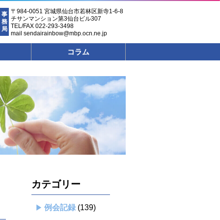
〒984-0051 宮城県仙台市若林区新寺1-6-8
事
チサンマンション第3仙台ビル307
務
TEL/FAX 022-293-3498
局
mail sendairainbow@mbp.ocn.ne.jp
コラム
カテゴリー
例会記録
(139)