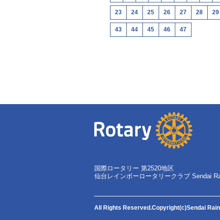
23
24
25
26
27
28
29
43
44
45
46
47
国際ロータリー 第2520地区
仙台レインボーロータリークラブ Sendai Rainbo
All Rights Reserved.Copyright(c)Sendai Rai